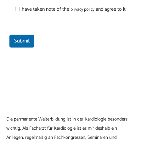
C
I have taken note of the
and agree to it.
privacy policy
o
n
f
i
r
Submit
m
a
t
i
o
n
*
Die permanente Weiterbildung ist in der Kardiologie besonders
wichtig. Als Facharzt für Kardiologie ist es mir deshalb ein
Anliegen, regelmäßig an Fachkongressen, Seminaren und