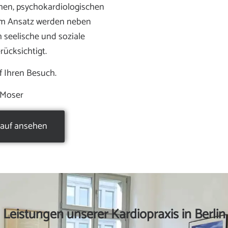
chen, psychokardiologischen
em Ansatz werden neben
 seelische und soziale
ücksichtigt.
f Ihren Besuch.
. Moser
lauf ansehen
Leistungen unserer Kardiopraxis in Berlin