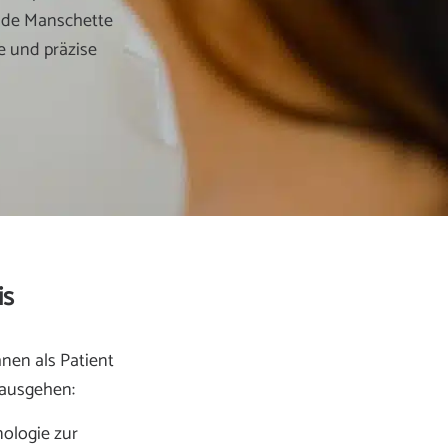
nde Manschette
e und präzise
is
hnen als Patient
nausgehen:
nologie zur