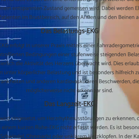
einem entspannten Zustand gemessen wird. Dabei werden El
Patienten im Brustbereich, auf den Armen und den Beinen a
Das Belastungs-EKG
KG erfolgt in unserer Praxis mittels einer Fahrradergometri
ntrollierten Bedingungen einer stufenweise steigenden Bela
erlich die Aktivität des Herzens überwacht wird. Dies erlaub
n unter körperlicher Belastung und ist besonders hilfreich 
rankheiten und anderen kardiovaskulären Beschwerden, di
möglicherweise nicht erkennbar sind.
Das Langzeit-EKG
 wird eingesetzt, um Herzrhythmusstörungen zu erkennen, d
n einem kurzen Ruhe-EKG nicht erfasst werden. Es ist besond
chwindel, Ohnmacht oder unklarem Herzklopfen. In der Kar