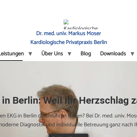
Dr. med. univ. Markus Moser
Kardiologische Privatpraxis Berlin
Leistungen
Über Uns
Blog
Downloads
in Berlin: Weil Ihr Herzschlag z
n EKG in Berlin durchführen lassen? Bei Dr. med. univ. Mose
 moderne Diagnostik und individuelle Betreuung ganz nach I