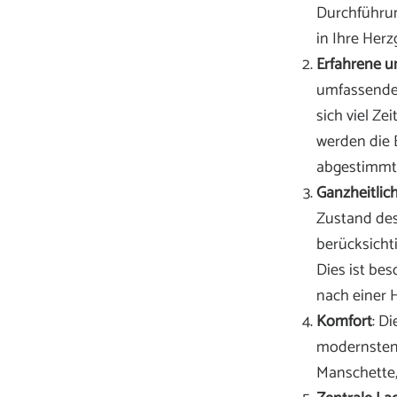
Durchführun
in Ihre Her
Erfahrene u
umfassendem
sich viel Z
werden die E
abgestimmt
Ganzheitlic
Zustand des
berücksichti
Dies ist be
nach einer 
Komfort
: D
modernsten 
Manschette,