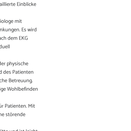
llierte Einblicke
diologe mit
nkungen. Es wird
 Nach dem EKG
duell
 der physische
d des Patienten
sche Betreuung.
tige Wohlbefinden
r Patienten. Mit
ne störende