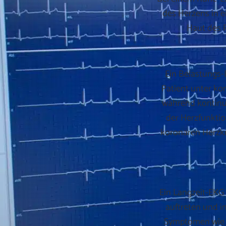
des Herzens in 
Haut des 
Ein Belastungs-E
Patient unter ko
während kontinui
der Herzfunktio
koronaren Herzk
Ein Langzeit-EKG
auftreten und i
Symptomen wie S