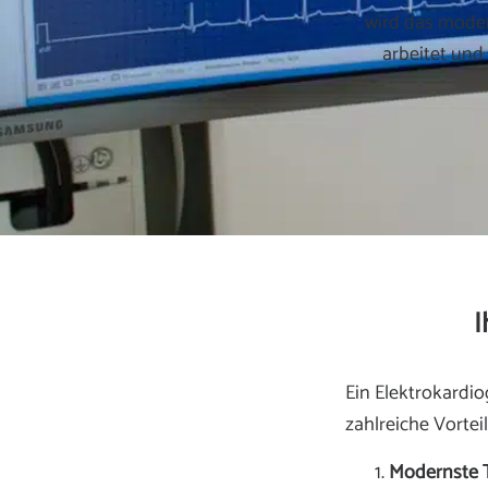
wird das mode
arbeitet und
I
Ein Elektrokardio
zahlreiche Vortei
Modernste 