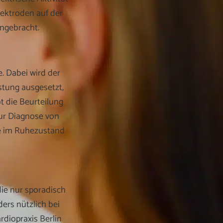
ektroden auf der
ngebracht.
e. Dabei wird der
stung ausgesetzt,
t die Beurteilung
zur Diagnose von
e im Ruhezustand
ie nur sporadisch
ers nützlich bei
diopraxis Berlin