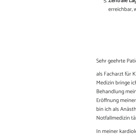
Zentrale Lag
erreichbar, w
Sehr geehrte Pat
als Facharzt für 
Medizin bringe ich
Behandlung meine
Eröffnung meiner 
bin ich als Anästh
Notfallmedizin t
In meiner kardiol